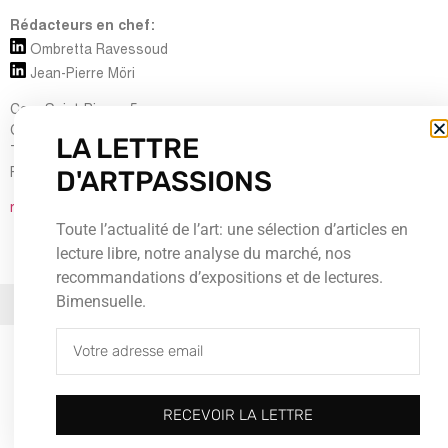
Rédacteurs en chef:
Ombretta Ravessoud
Jean-Pierre Möri
Cour Saint-Pierre, 5
CH-1204 Genève
LA LETTRE
Tel : + 41 (0) 22 700 13 80
D'ARTPASSIONS
Fax : + 41 (0) 22 735 60 38
redaction@artpassions.ch
Toute l’actualité de l’art: une sélection d’articles en
lecture libre, notre analyse du marché, nos
recommandations d’expositions et de lectures.
Bimensuelle.
© 2026Tous droits réservés
RECEVOIR LA LETTRE