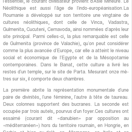
l’essentiel, le courant civilisateur provient d’Asie Mineure. Le
Néolithique est aussi l’âge de l’indo-européanisation.La
Roumanie a développé sur son territoire une vingtaine de
cultures néolithiques, dont celle de Vinca, Vadastra,
Gulmenita, Cucuteni, Cernavoda, ainsi nommées d’après leur
site principal. Parmi celles-ci, la plus remarquable est celle
de Gulmenita (province de Valachie), qu’on peut considérer
comme la plus avancée d’Europe, car elle a atteint le niveau
social et économique de l’Egypte et de la Mésopotamie
contemporaines. Dans le Banat, cette culture a livré les
restes d’un temple, sur le site de Parta. Mesurant onze mè-
tres sur six, il comporte deux chambres.
La première abrite la représentation monumentale d’une
paire de divinités, l’une féminine, l’autre à tête de taureau.
Deux colonnes supportent des bucranes. La seconde est
occupée par trois autels, pourvus d’un foyer.Ces cultures ont
essaimé (courant dit «danubien» par opposition au
«méditerranéen») hors du territoire roumain, en Hongrie, en