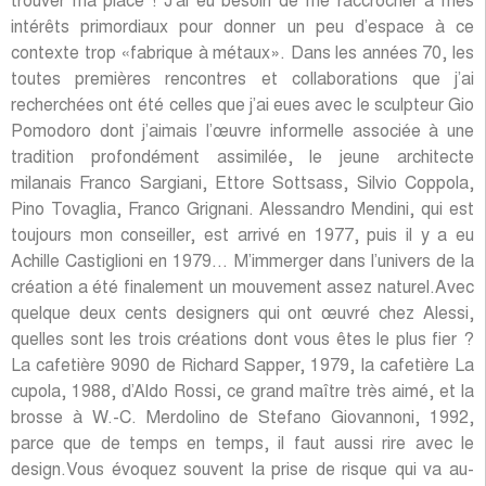
trouver ma place ! J’ai eu besoin de me raccrocher à mes
intérêts primordiaux pour donner un peu d’espace à ce
contexte trop «fabrique à métaux». Dans les années 70, les
toutes premières rencontres et collaborations que j’ai
recherchées ont été celles que j’ai eues avec le sculpteur Gio
Pomodoro dont j’aimais l’œuvre informelle associée à une
tradition profondément assimilée, le jeune architecte
milanais Franco Sargiani, Ettore Sottsass, Silvio Coppola,
Pino Tovaglia, Franco Grignani. Alessandro Mendini, qui est
toujours mon conseiller, est arrivé en 1977, puis il y a eu
Achille Castiglioni en 1979… M’immerger dans l’univers de la
création a été finalement un mouvement assez naturel.Avec
quelque deux cents designers qui ont œuvré chez Alessi,
quelles sont les trois créations dont vous êtes le plus fier ?
La cafetière 9090 de Richard Sapper, 1979, la cafetière La
cupola, 1988, d’Aldo Rossi, ce grand maître très aimé, et la
brosse à W.-C. Merdolino de Stefano Giovannoni, 1992,
parce que de temps en temps, il faut aussi rire avec le
design.Vous évoquez souvent la prise de risque qui va au-