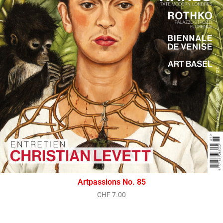
Artpassions No. 85
CHF
7.00