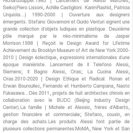
RichardSapper.1985 | Lancement de Alessi Watches,
Seiko(Piero Lissoni, Achille Castiglioni. KarimRashid, Patricia
Urquiola…) 1990-2000 | Ouverture aux designers
émergents. Stefano Giovannoni et Guido Venturi signent une
grande collection d’objets ludiques en plastique. Deuxième
pôle marqué par le néo-minimalisme de Jasper
Morrison.1998 | Reçoit le Design Award for Lifetime
Achievement du Brooklyn Museum of Art de New York.2000-
2010 | Design éclectique, expressions internationales d’une
époque maniériste. Lancement de Il Telefono Alessi,
Siemens; Il Bagno Alessi, Oras; La Cucina Alessi,
Oras.2010-2020 | Design Ethique et Radical. Ronan et
Erwan Bouroullec, Fernando et Humberto Campana, Naoto
Fukasawa…Dès 2011, projets de huit architectes chinois en
collaboration avec le BUDC (Beijing Industry Design
Center).La famille | Michele et Alessio, frères d’Alberto,
gestion financière et commerciale; Stefano, cousin, en
charge des achats.Les produits Alessi font partie de
plusieurs collections permanentes:MoMA, New York et San