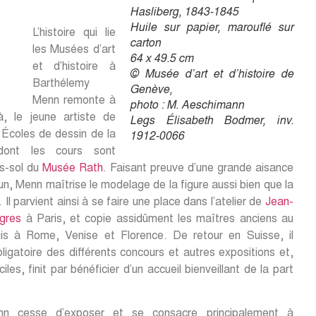
Hasliberg, 1843-1845
Huile sur papier, marouflé sur
L’histoire qui lie
carton
les Musées d’art
64 x 49.5 cm
et d’histoire à
© Musée d’art et d’histoire de
Barthélemy
Genève,
Menn remonte à
photo : M. Aeschimann
, le jeune artiste de
Legs Élisabeth Bodmer, inv.
x Écoles de dessin de la
1912-0066
dont les cours sont
s-sol du
Musée Rath
. Faisant preuve d’une grande aisance
’un, Menn maîtrise le modelage de la figure aussi bien que la
l parvient ainsi à se faire une place dans l’atelier de
Jean-
gres
à Paris, et copie assidûment les maîtres anciens au
s à Rome, Venise et Florence. De retour en Suisse, il
bligatoire des différents concours et autres expositions et,
iles, finit par bénéficier d’un accueil bienveillant de la part
n cesse d’exposer et se consacre principalement à