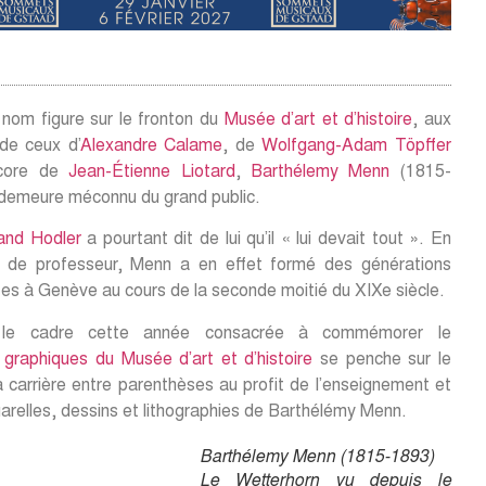
 nom figure sur le fronton du
Musée d’art et d’histoire
, aux
de ceux d’
Alexandre Calame
, de
Wolfgang-Adam Töpffer
core de
Jean-Étienne Liotard
,
Barthélemy Menn
(1815-
demeure méconnu du grand public.
and Hodler
a pourtant dit de lui qu’il « lui devait tout ». En
é de professeur, Menn a en effet formé des générations
stes à Genève au cours de la seconde moitié du XIXe siècle.
le cadre cette année consacrée à commémorer le
 graphiques du Musée d’art et d’histoire
se penche sur le
carrière entre parenthèses au profit de l’enseignement et
uarelles, dessins et lithographies de Barthélémy Menn.
Barthélemy Menn (1815-1893)
Le Wetterhorn vu depuis le