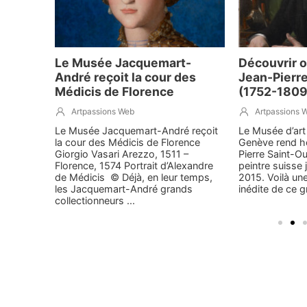
Le Musée Jacquemart-
Découvrir o
embre
André reçoit la cour des
Jean-Pierr
Médicis de Florence
(1752-1809
Artpassions Web
Artpassions 
lisme
Le Musée Jacquemart-André reçoit
Le Musée d’art 
ait cela
la cour des Médicis de Florence
Genève rend 
lait
Giorgio Vasari Arezzo, 1511 –
Pierre Saint-O
artistes
Florence, 1574 Portrait d’Alexandre
peintre suisse
intres.
de Médicis © Déjà, en leur temps,
2015. Voilà une
n fils
les Jacquemart-André grands
inédite de ce gr
collectionneurs ...