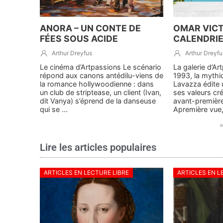
ANORA – UN CONTE DE
OMAR VICT
FÉES SOUS ACIDE
CALENDRIER
Arthur Dreyfus
Arthur Dreyfu
ce coquin
Le cinéma d’Artpassions Le scénario
La galerie d’A
ce
répond aux canons antédilu-viens de
1993, la mythi
ement
la romance hollywoodienne : dans
Lavazza édite 
mais
un club de striptease, un client (Ivan,
ses valeurs cr
. ZEP
dit Vanya) s’éprend de la danseuse
avant-première
qui se ...
Apremière vue, l
Lire les articles populaires
ARTICLES EN LECTURE LIBRE
ARTICLES EN L