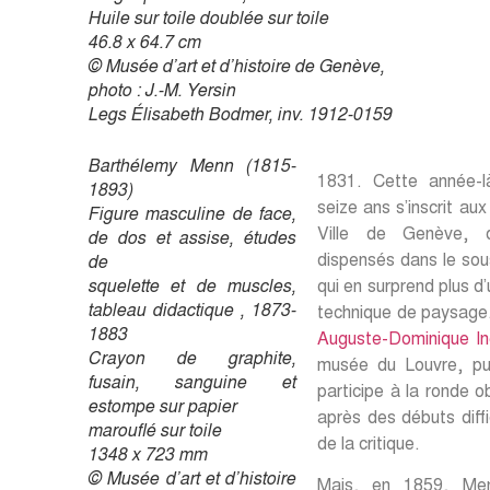
Huile sur toile doublée sur toile
46.8 x 64.7 cm
© Musée d’art et d’histoire de Genève,
photo : J.-M. Yersin
Legs Élisabeth Bodmer, inv. 1912-0159
Barthélemy Menn (1815-
1831. Cette année-là
1893)
seize ans s’inscrit au
Figure masculine de face,
Ville de Genève, 
de dos et assise, études
dispensés dans le sou
de
qui en surprend plus d
squelette et de muscles,
tableau didactique , 1873-
technique de paysage. I
1883
Auguste-Dominique In
Crayon de graphite,
musée du Louvre, pui
fusain, sanguine et
participe à la ronde o
estompe sur papier
après des débuts diffic
marouflé sur toile
de la critique.
1348 x 723 mm
© Musée d’art et d’histoire
Mais, en 1859, Men