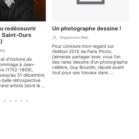
u redécouvrir
Un photographe dessine !
L
e Saint-Ours
l
Artpassions Web
)
S
Pour conclure mon regard sur
Web
l’édition 2015 de Paris Photo,
j’aimerais partager avec vous l’un
et d’histoire de
T
des rares dessins d’un photographe
hommage à Jean-
O
célèbre, Guy Bourdin, réputé avant
urs (1752-1809),
n
tout pour ses travaux dans ...
 jusqu’au 31 décembre
 belle rétrospective
and artiste (dont le ...