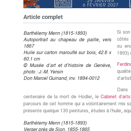
Article complet
Si son
Barthélemy Menn (1815-1893)
côtés 
Autoportrait au chapeau de paille, vers
1867
ou en
Huile sur carton marouflé sur bois, 42.6 x
1893) 
60.1 cm
Ferdin
© Musée d’art et d’histoire de Genève,
qualit
photo : J.-M. Yersin
Don Marcel Guinand, inv. 1894-0012
d’arti
Dans 
centenaire de la mort de Hodler, le
Cabinet d’arts
parcours de cet homme qui a volontairement mis sa 
présente quelque 130 peintures, études à l’huile, aq
Barthélemy Menn (1815-1893)
Verger près de Sion, 1855-1865