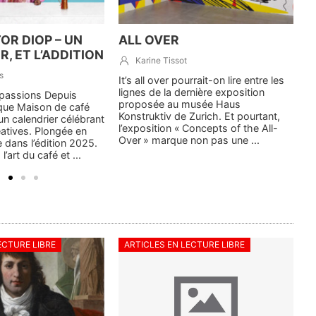
OR DIOP – UN
ALL OVER
M
, ET L’ADDITION
Karine Tissot
s
It’s all over pourrait-on lire entre les
I
lignes de la dernière exposition
h
rtpassions Depuis
proposée au musée Haus
m
que Maison de café
Konstruktiv de Zurich. Et pourtant,
A
un calendrier célébrant
l’exposition « Concepts of the All-
t
éatives. Plongée en
Over » marque non pas une ...
d
 dans l’édition 2025.
ar
’art du café et ...
ECTURE LIBRE
ARTICLES EN LECTURE LIBRE