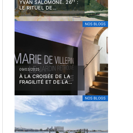
YVAN SALOMONE. 26¹¹ :
LE RITUEL DE
L’AQUARELLE
NOS BLOGS
09/03/2025
À LA CROISÉE DE LA
FRAGILITÉ ET DE LA
RÉSILIENCE, MARIE DE
VILLEPIN
NOS BLOGS