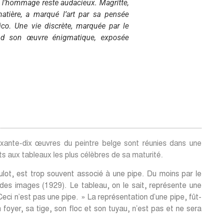
 l’hommage reste audacieux. Magritte,
atière, a marqué l’art par sa pensée
rico. Une vie discrète, marquée par le
nd son œuvre énigmatique, exposée
xante-dix œuvres du peintre belge sont réunies dans une
ts aux tableaux les plus célèbres de sa maturité.
t, est trop souvent associé à une pipe. Du moins par le
 des images (1929). Le tableau, on le sait, représente une
eci n’est pas une pipe. » La représentation d’une pipe, fût-
n foyer, sa tige, son floc et son tuyau, n’est pas et ne sera