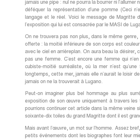
jamais une pipe : nul ne pourra la bourrer ni l’allumer
déféquer la représentation d’une pomme (Ceci n’e
langage et le réel. Voici le message de Magritte 
l’exposition qui lui est consacrée par le MASI de Lu
On ne trouvera pas non plus, dans le même genre, L
offerte : la moitié inférieure de son corps est couleu
avec le ciel en arrièreplan. On aura beau la désirer, 
pas une femme. C’est encore une femme qui n’en 
cubiste-moitié surréaliste, où la mer n’est qu’une 
longtemps, cette mer, jamais elle n’aurait le loisir d
jamais on ne la trouverait à Lugano.
Peut-on imaginer plus bel hommage au plus surr
exposition de son œuvre uniquement à travers les t
pourrions continuer cet article dans la même veine si
soixante-dix toiles du grand Magritte dont il est gra
Mais avant l’œuvre, un mot sur l’homme. Assez bref, e
petits événements dont les biographes font leur m