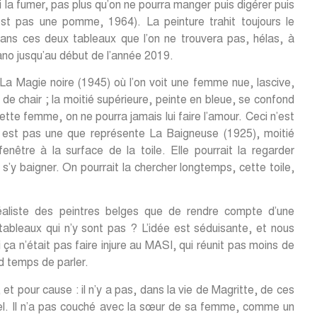
 ni la fumer, pas plus qu’on ne pourra manger puis digérer puis
st pas une pomme, 1964). La peinture trahit toujours le
dans ces deux tableaux que l’on ne trouvera pas, hélas, à
gano jusqu’au début de l’année 2019.
a Magie noire (1945) où l’on voit une femme nue, lascive,
r de chair ; la moitié supérieure, peinte en bleue, se confond
cette femme, on ne pourra jamais lui faire l’amour. Ceci n’est
est pas une que représente La Baigneuse (1925), moitié
fenêtre à la surface de la toile. Elle pourrait la regarder
e s’y baigner. On pourrait la chercher longtemps, cette toile,
éaliste des peintres belges que de rendre compte d’une
ableaux qui n’y sont pas ? L’idée est séduisante, et nous
 ça n’était pas faire injure au MASI, qui réunit pas moins de
nd temps de parler.
t pour cause : il n’y a pas, dans la vie de Magritte, de ces
iel. Il n’a pas couché avec la sœur de sa femme, comme un