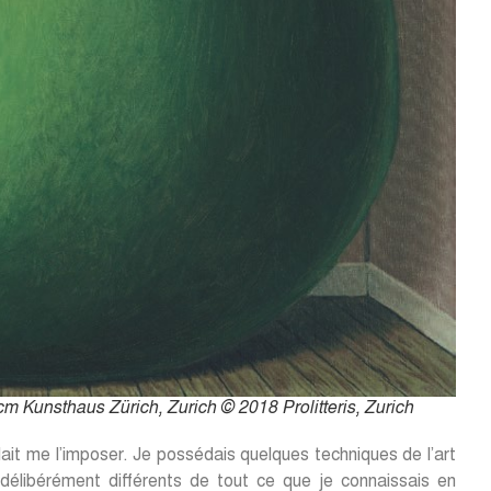
cm Kunsthaus Zürich, Zurich © 2018 Prolitteris, Zurich
ait me l’imposer. Je possédais quelques techniques de l’art
 délibérément différents de tout ce que je connaissais en