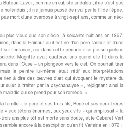
s du Bateau-Lavoir, comme un cubiste andalou ; il ne s’est pas
hollandais ; il n’a jamais passé de rival par le fil de l’épée,
est pas mort d’une overdose à vingt-sept ans, comme un néo-
 peu plus vieux que son siècle, à soixante-huit ans en 1967,
nes, dans le Hainaut où il est né d’un père tailleur et d’une
t sur l’enfance, car dans cette période il se passe quelque
uicide. Magritte avait quatorze ans quand elle fit dans la
ra dans l’Ouse – un plongeon vers le ciel. On pourrait tirer
s le peintre lui-même était rétif aux interprétations
n’a rien à dire des œuvres d’art qui évoquent le mystère du
r sujet à traiter par la psychanalyse », rejoignant ainsi la
ette maladie qui se prend pour son remède. »
 famille – le père et ses trois fils, René et ses deux frères
e « aux tétons énormes, aux yeux vifs » qui emplissait « la
rois ans plus tôt est morte sans doute, et le Cabaret Vert
ssemble encore à la description qu’en fit Verlaine en 1872 :