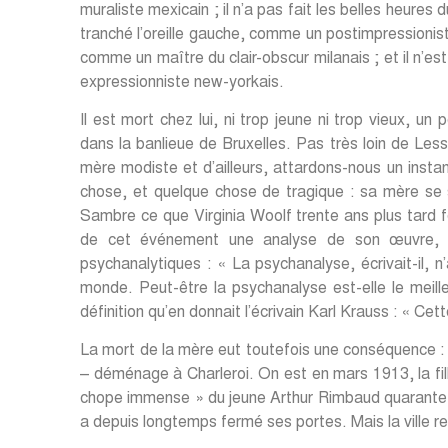
muraliste mexicain ; il n’a pas fait les belles heure
tranché l’oreille gauche, comme un postimpressioniste 
comme un maître du clair-obscur milanais ; et il n’
expressionniste new-yorkais.
Il est mort chez lui, ni trop jeune ni trop vieux, un
dans la banlieue de Bruxelles. Pas très loin de Lessi
mère modiste et d’ailleurs, attardons-nous un instan
chose, et quelque chose de tragique : sa mère se s
Sambre ce que Virginia Woolf trente ans plus tard fe
de cet événement une analyse de son œuvre, mai
psychanalytiques : « La psychanalyse, écrivait-il, 
monde. Peut-être la psychanalyse est-elle le meilleu
définition qu’en donnait l’écrivain Karl Krauss : « C
La mort de la mère eut toutefois une conséquence : la
– déménage à Charleroi. On est en mars 1913, la fill
chope immense » du jeune Arthur Rimbaud quarante-t
a depuis longtemps fermé ses portes. Mais la ville re