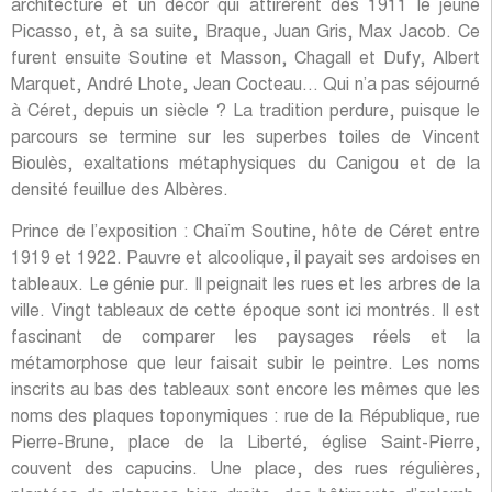
architecture et un décor qui attirèrent dès 1911 le jeune
Picasso, et, à sa suite, Braque, Juan Gris, Max Jacob. Ce
furent ensuite Soutine et Masson, Chagall et Dufy, Albert
Marquet, André Lhote, Jean Cocteau… Qui n’a pas séjourné
à Céret, depuis un siècle ? La tradition perdure, puisque le
parcours se termine sur les superbes toiles de Vincent
Bioulès, exaltations métaphysiques du Canigou et de la
densité feuillue des Albères.
Prince de l’exposition : Chaïm Soutine, hôte de Céret entre
1919 et 1922. Pauvre et alcoolique, il payait ses ardoises en
tableaux. Le génie pur. Il peignait les rues et les arbres de la
ville. Vingt tableaux de cette époque sont ici montrés. Il est
fascinant de comparer les paysages réels et la
métamorphose que leur faisait subir le peintre. Les noms
inscrits au bas des tableaux sont encore les mêmes que les
noms des plaques toponymiques : rue de la République, rue
Pierre-Brune, place de la Liberté, église Saint-Pierre,
couvent des capucins. Une place, des rues régulières,