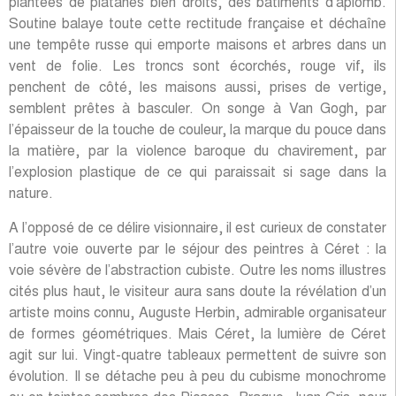
plantées de platanes bien droits, des bâtiments d’aplomb.
Soutine balaye toute cette rectitude française et déchaîne
une tempête russe qui emporte maisons et arbres dans un
vent de folie. Les troncs sont écorchés, rouge vif, ils
penchent de côté, les maisons aussi, prises de vertige,
semblent prêtes à basculer. On songe à Van Gogh, par
l’épaisseur de la touche de couleur, la marque du pouce dans
la matière, par la violence baroque du chavirement, par
l’explosion plastique de ce qui paraissait si sage dans la
nature.
A l’opposé de ce délire visionnaire, il est curieux de constater
l’autre voie ouverte par le séjour des peintres à Céret : la
voie sévère de l’abstraction cubiste. Outre les noms illustres
cités plus haut, le visiteur aura sans doute la révélation d’un
artiste moins connu, Auguste Herbin, admirable organisateur
de formes géométriques. Mais Céret, la lumière de Céret
agit sur lui. Vingt-quatre tableaux permettent de suivre son
évolution. Il se détache peu à peu du cubisme monochrome