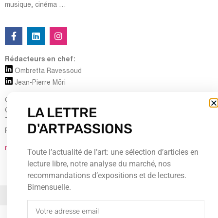
musique, cinéma …
Rédacteurs en chef:
Ombretta Ravessoud
Jean-Pierre Möri
Cour Saint-Pierre, 5
LA LETTRE
CH-1204 Genève
Tel : + 41 (0) 22 700 13 80
D'ARTPASSIONS
Fax : + 41 (0) 22 735 60 38
redaction@artpassions.ch
Toute l’actualité de l’art: une sélection d’articles en
lecture libre, notre analyse du marché, nos
recommandations d’expositions et de lectures.
Bimensuelle.
© 2026Tous droits réservés