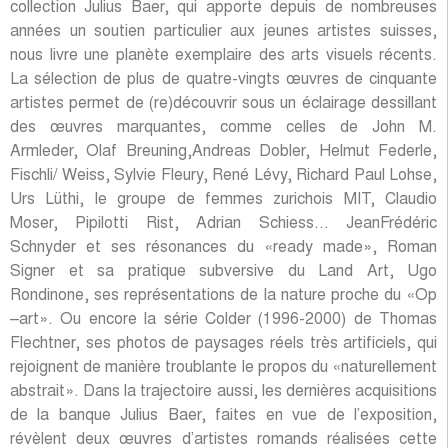
collection Julius Baer, qui apporte depuis de nombreuses
années un soutien particulier aux jeunes artistes suisses,
nous livre une planète exemplaire des arts visuels récents.
La sélection de plus de quatre-vingts œuvres de cinquante
artistes permet de (re)découvrir sous un éclairage dessillant
des œuvres marquantes, comme celles de John M.
Armleder, Olaf Breuning,Andreas Dobler, Helmut Federle,
Fischli/ Weiss, Sylvie Fleury, René Lévy, Richard Paul Lohse,
Urs Lüthi, le groupe de femmes zurichois MIT, Claudio
Moser, Pipilotti Rist, Adrian Schiess… JeanFrédéric
Schnyder et ses résonances du «ready made», Roman
Signer et sa pratique subversive du Land Art, Ugo
Rondinone, ses représentations de la nature proche du «Op
–art». Ou encore la série Colder (1996-2000) de Thomas
Flechtner, ses photos de paysages réels très artificiels, qui
rejoignent de manière troublante le propos du «naturellement
abstrait». Dans la trajectoire aussi, les dernières acquisitions
de la banque Julius Baer, faites en vue de l’exposition,
révèlent deux œuvres d’artistes romands réalisées cette