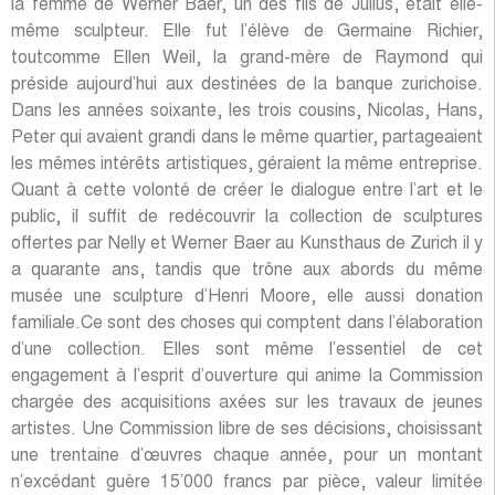
la femme de Werner Baer, un des fils de Julius, était elle-
même sculpteur. Elle fut l’élève de Germaine Richier,
toutcomme Ellen Weil, la grand-mère de Raymond qui
préside aujourd’hui aux destinées de la banque zurichoise.
Dans les années soixante, les trois cousins, Nicolas, Hans,
Peter qui avaient grandi dans le même quartier, partageaient
les mêmes intérêts artistiques, géraient la même entreprise.
Quant à cette volonté de créer le dialogue entre l’art et le
public, il suffit de redécouvrir la collection de sculptures
offertes par Nelly et Werner Baer au Kunsthaus de Zurich il y
a quarante ans, tandis que trône aux abords du même
musée une sculpture d’Henri Moore, elle aussi donation
familiale.Ce sont des choses qui comptent dans l’élaboration
d’une collection. Elles sont même l’essentiel de cet
engagement à l’esprit d’ouverture qui anime la Commission
chargée des acquisitions axées sur les travaux de jeunes
artistes. Une Commission libre de ses décisions, choisissant
une trentaine d’œuvres chaque année, pour un montant
n’excédant guère 15’000 francs par pièce, valeur limitée