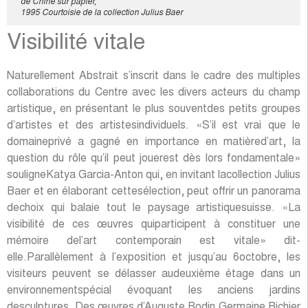
de Chine sur papier,
1995 Courtoisie de la collection Julius Baer
Visibilité vitale
Naturellement Abstrait s’inscrit dans le cadre des multiples
collaborations du Centre avec les divers acteurs du champ
artistique, en présentant le plus souventdes petits groupes
d’artistes et des artistesindividuels. «S’il est vrai que le
domaineprivé a gagné en importance en matièred’art, la
question du rôle qu’il peut jouerest dès lors fondamentale»
souligneKatya Garcia-Anton qui, en invitant lacollection Julius
Baer et en élaborant cettesélection, peut offrir un panorama
dechoix qui balaie tout le paysage artistiquesuisse. «La
visibilité de ces œuvres quiparticipent à constituer une
mémoire del’art contemporain est vitale» dit-
elle.Parallèlement à l’exposition et jusqu’au 6octobre, les
visiteurs peuvent se délasser audeuxième étage dans un
environnementspécial évoquant les anciens jardins
desculptures. Des œuvres d’Auguste Rodin,Germaine Richier