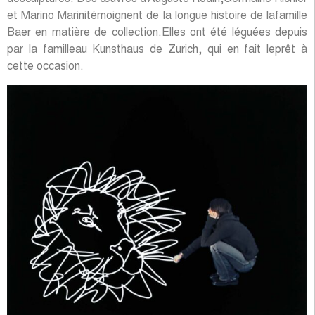
et Marino Marinitémoignent de la longue histoire de lafamille
Baer en matière de collection.Elles ont été léguées depuis
par la familleau Kunsthaus de Zurich, qui en fait leprêt à
cette occasion.