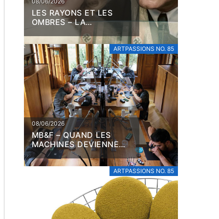
08/06/2026
LES RAYONS ET LES
OMBRES – LA
COLLABORATION EN
DÉBAT
ARTPASSIONS NO. 85
08/06/2026
MB&F – QUAND LES
MACHINES DEVIENNENT
ŒUVRES
ARTPASSIONS NO. 85