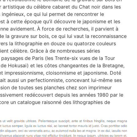
ur artistique du célèbre cabaret du Chat noir dans les
 ingénieux, ce qui lui permet de rencontrer le
est à cette époque qu’il découvre le japonisme et les
onne avidement. À force de recherches, il parvient à
la gravure sur bois, ce qui lui vaut la reconnaissance
ravers la lithographie en douze ou quatorze couleurs
vient célèbre. Grâce à de nombreuses séries
s paysages de Paris (les Trente-six vues de la Tour
 de Hokusai) et les côtes changeantes de la Bretagne,
lant impressionnisme, cloisonnisme et japonisme. Doté
était aussi un perfectionniste, concevant lui-même ses
ssion de toutes ses planches chez son imprimeur
ssivement redécouvert depuis les années 1980 par le
core un catalogue raisonné des lithographies de