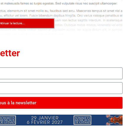
etter
us à la newsletter