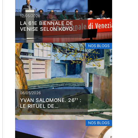
12/05/2026
LA 61E BIENNALE DE
VENISE SELON KOYO
KOUOH
NOS BLOGS
06/05/2026
YVAN SALOMONE. 26¹¹ :
LE RITUEL DE
L’AQUARELLE
NOS BLOGS