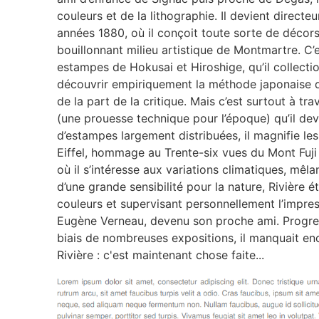
couleurs et de la lithographie. Il devient directe
années 1880, où il conçoit toute sorte de décors
bouillonnant milieu artistique de Montmartre. C’
estampes de Hokusai et Hiroshige, qu’il collecti
découvrir empiriquement la méthode japonaise de 
de la part de la critique. Mais c’est surtout à t
(une prouesse technique pour l’époque) qu’il de
d’estampes largement distribuées, il magnifie le
Eiffel, hommage au Trente-six vues du Mont Fuji
où il s’intéresse aux variations climatiques, mê
d’une grande sensibilité pour la nature, Rivière 
couleurs et supervisant personnellement l’impre
Eugène Verneau, devenu son proche ami. Progre
biais de nombreuses expositions, il manquait en
Rivière : c'est maintenant chose faite...