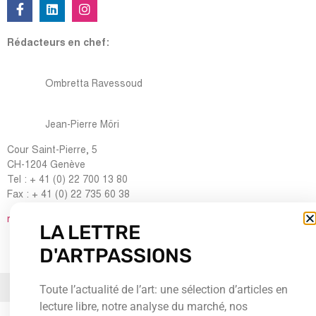
Artpassions, revue suisse d’art et de culture est une publication
trimestrielle de référence en langue française de la société SAM
SA. Ses articles inédits, servis par des écrivains brillants, une
iconographie et une mise en page élégante, explorent l’actualité
artistique de qualité sous toutes ses formes : peinture, sculpture,
architecture, arts graphiques, design, photographie, mais aussi
musique, cinéma …
Rédacteurs en chef:
LA LETTRE
Ombretta Ravessoud
D'ARTPASSIONS
Jean-Pierre Möri
Toute l’actualité de l’art: une sélection d’articles en
Cour Saint-Pierre, 5
lecture libre, notre analyse du marché, nos
CH-1204 Genève