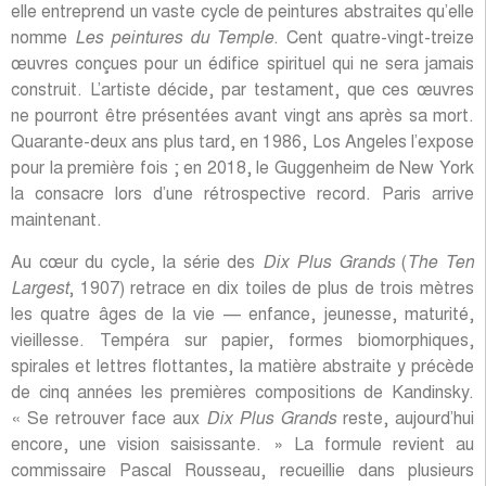
elle entreprend un vaste cycle de peintures abstraites qu’elle
nomme
Les peintures du Temple
. Cent quatre-vingt-treize
œuvres conçues pour un édifice spirituel qui ne sera jamais
construit. L’artiste décide, par testament, que ces œuvres
ne pourront être présentées avant vingt ans après sa mort.
Quarante-deux ans plus tard, en 1986, Los Angeles l’expose
pour la première fois ; en 2018, le Guggenheim de New York
la consacre lors d’une rétrospective record. Paris arrive
maintenant.
Au cœur du cycle, la série des
Dix Plus Grands
(
The Ten
Largest
, 1907) retrace en dix toiles de plus de trois mètres
les quatre âges de la vie — enfance, jeunesse, maturité,
vieillesse. Tempéra sur papier, formes biomorphiques,
spirales et lettres flottantes, la matière abstraite y précède
de cinq années les premières compositions de Kandinsky.
« Se retrouver face aux
Dix Plus Grands
reste, aujourd’hui
encore, une vision saisissante. » La formule revient au
commissaire Pascal Rousseau, recueillie dans plusieurs