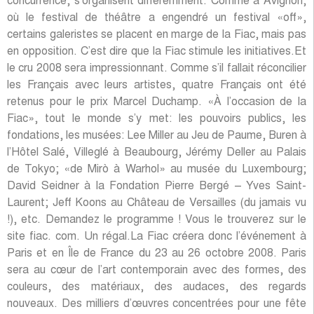
concurrence, s’organisent différemment. Comme à Avignon,
où le festival de théâtre a engendré un festival «off»,
certains galeristes se placent en marge de la Fiac, mais pas
en opposition. C’est dire que la Fiac stimule les initiatives.Et
le cru 2008 sera impressionnant. Comme s’il fallait réconcilier
les Français avec leurs artistes, quatre Français ont été
retenus pour le prix Marcel Duchamp. «À l’occasion de la
Fiac», tout le monde s’y met: les pouvoirs publics, les
fondations, les musées: Lee Miller au Jeu de Paume, Buren à
l’Hôtel Salé, Villeglé à Beaubourg, Jérémy Deller au Palais
de Tokyo; «de Mirò à Warhol» au musée du Luxembourg;
David Seidner à la Fondation Pierre Bergé – Yves Saint-
Laurent; Jeff Koons au Château de Versailles (du jamais vu
!), etc. Demandez le programme ! Vous le trouverez sur le
site fiac. com. Un régal.La Fiac créera donc l’événement à
Paris et en Île de France du 23 au 26 octobre 2008. Paris
sera au cœur de l’art contemporain avec des formes, des
couleurs, des matériaux, des audaces, des regards
nouveaux. Des milliers d’œuvres concentrées pour une fête