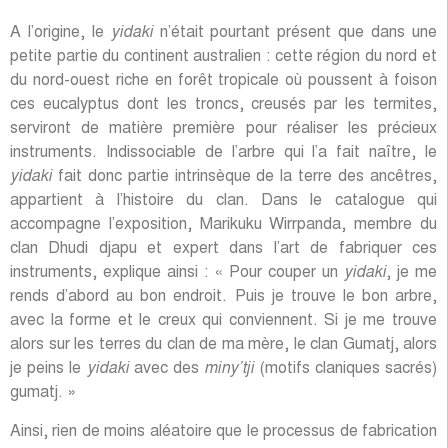
A l’origine, le
yidaki
n’était pourtant présent que dans une
petite partie du continent australien : cette région du nord et
du nord-ouest riche en forêt tropicale où poussent à foison
ces eucalyptus dont les troncs, creusés par les termites,
serviront de matière première pour réaliser les précieux
instruments. Indissociable de l’arbre qui l’a fait naître, le
yidaki
fait donc partie intrinsèque de la terre des ancêtres,
appartient à l’histoire du clan. Dans le catalogue qui
accompagne l’exposition, Marikuku Wirrpanda, membre du
clan Dhudi djapu et expert dans l’art de fabriquer ces
instruments, explique ainsi : « Pour couper un
yidaki
, je me
rends d’abord au bon endroit. Puis je trouve le bon arbre,
avec la forme et le creux qui conviennent. Si je me trouve
alors sur les terres du clan de ma mère, le clan Gumatj, alors
je peins le
yidaki
avec des
miny’tji
(motifs claniques sacrés)
gumatj. »
Ainsi, rien de moins aléatoire que le processus de fabrication