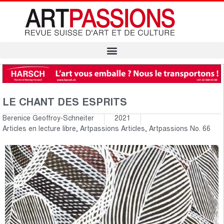
LE CHANT DES ESPRITS
Berenice Geoffroy-Schneiter
2021
Articles en lecture libre
,
Artpassions Articles
,
Artpassions No. 66