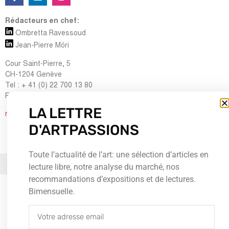
Rédacteurs en chef:
Ombretta Ravessoud
Jean-Pierre Möri
Cour Saint-Pierre, 5
CH-1204 Genève
Tel : + 41 (0) 22 700 13 80
Fax : + 41 (0) 22 735 60 38
LA LETTRE
redaction@artpassions.ch
D'ARTPASSIONS
Toute l’actualité de l’art: une sélection d’articles en
© 2026Tous droits réservés
lecture libre, notre analyse du marché, nos
recommandations d’expositions et de lectures.
Bimensuelle.