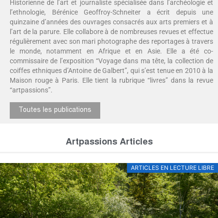
Historienne de l’art et journaliste spécialisée dans l’archéologie et
l’ethnologie, Bérénice Geoffroy-Schneiter a écrit depuis une
quinzaine d’années des ouvrages consacrés aux arts premiers et à
l’art de la parure. Elle collabore à de nombreuses revues et effectue
régulièrement avec son mari photographe des reportages à travers
le monde, notamment en Afrique et en Asie. Elle a été co-
commissaire de l’exposition “Voyage dans ma tête, la collection de
coiffes ethniques d’Antoine de Galbert”, qui s’est tenue en 2010 à la
Maison rouge à Paris. Elle tient la rubrique “livres” dans la revue
“artpassions”.
Toutes les publications
Artpassions Articles
ARTICLES EN LECTURE LIBRE