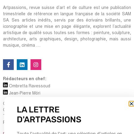
Artpassions, revue suisse d’art et de culture est une publication
trimestrielle de référence en langue française de la société SAM
SA. Ses articles inédits, servis par des écrivains brillants, une
iconographie et une mise en page élégante, explorent l’actualité
artistique de qualité sous toutes ses formes : peinture, sculpture,
architecture, arts graphiques, design, photographie, mais aussi
musique, cinéma …
Rédacteurs en chef:
Ombretta Ravessoud
Jean-Pierre Möri
Cour Saint-Pierre, 5
LA LETTRE
CH-1204 Genève
D'ARTPASSIONS
Tel : + 41 (0) 22 700 13 80
Fax : + 41 (0) 22 735 60 38
Toute l’actualité de l’art: une sélection d’articles en
redaction@artpassions.ch