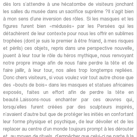
dès lors s’attendre à une hécatombe de visiteurs jonchant
les salles du musée dans un sacrifice suprême ?Il s’agit bien
à mon sens d’une inversion des rôles. Si les masques et les
figures furent bien «médusés» par les Persées qui les
détachèrent de leur contexte pour nous les offrir en sublimes
trophées (dont je suis le premier à être friand, à mes risques
et périls) ces objets, repris dans une perspective nouvelle,
jouent à leur tour le rôle du héros mythique, nous renvoyant
notre propre image afin de nous faire perdre la tête et de
faire jaillir, à leur tour, nos ailes trop longtemps repliées.
Donc chers visiteurs, si vous voulez voir tout autre chose que
des «bouts de bois» dans les masques et statues africaines
exposés, faites un effort afin de perdre la tête en
beauté.Laissons-nous enchanter par ces œuvres qui,
lorsqu’elles furent créées par des sculpteurs inspirés,
n’avaient d’autre but que de protéger les initiés en confortant
leur forme physique et psychique, de leur dévoiler et de les
replacer au centre d’un monde toujours prompt à les dérouter
et, au moyen de rituels, d’empêcher que celui-ci ne parte à la