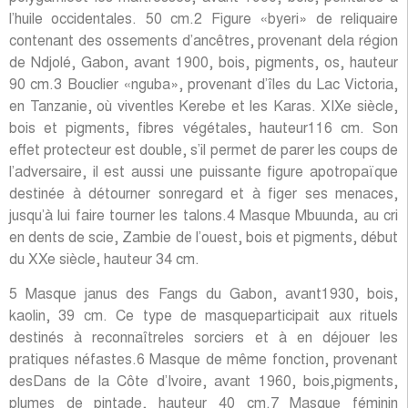
l’huile occidentales. 50 cm.2 Figure «byeri» de reliquaire
contenant des ossements d’ancêtres, provenant dela région
de Ndjolé, Gabon, avant 1900, bois, pigments, os, hauteur
90 cm.3 Bouclier «nguba», provenant d’îles du Lac Victoria,
en Tanzanie, où viventles Kerebe et les Karas. XIXe siècle,
bois et pigments, fibres végétales, hauteur116 cm. Son
effet protecteur est double, s’il permet de parer les coups de
l’adversaire, il est aussi une puissante figure apotropaïque
destinée à détourner sonregard et à figer ses menaces,
jusqu’à lui faire tourner les talons.4 Masque Mbuunda, au cri
en dents de scie, Zambie de l’ouest, bois et pigments, début
du XXe siècle, hauteur 34 cm.
5 Masque janus des Fangs du Gabon, avant1930, bois,
kaolin, 39 cm. Ce type de masqueparticipait aux rituels
destinés à reconnaîtreles sorciers et à en déjouer les
pratiques néfastes.6 Masque de même fonction, provenant
desDans de la Côte d’Ivoire, avant 1960, bois,pigments,
plumes de pintade, hauteur 40 cm.7 Masque féminin