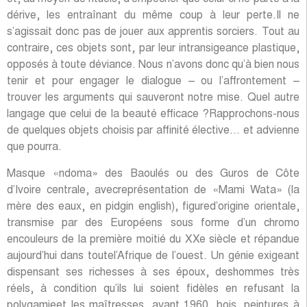
dérive, les entraînant du même coup à leur perte.Il ne
s’agissait donc pas de jouer aux apprentis sorciers. Tout au
contraire, ces objets sont, par leur intransigeance plastique,
opposés à toute déviance. Nous n’avons donc qu’à bien nous
tenir et pour engager le dialogue – ou l’affrontement –
trouver les arguments qui sauveront notre mise. Quel autre
langage que celui de la beauté efficace ?Rapprochons-nous
de quelques objets choisis par affinité élective… et advienne
que pourra.
Masque «ndoma» des Baoulés ou des Guros de Côte
d’Ivoire centrale, avecreprésentation de «Mami Wata» (la
mère des eaux, en pidgin english), figured’origine orientale,
transmise par des Européens sous forme d’un chromo
encouleurs de la première moitié du XXe siècle et répandue
aujourd’hui dans toutel’Afrique de l’ouest. Un génie exigeant
dispensant ses richesses à ses époux, deshommes très
réels, à condition qu’ils lui soient fidèles en refusant la
polygamieet les maîtresses, avant 1960, bois, peintures à