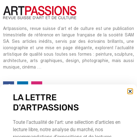
Artpassions, revue suisse d’art et de culture est une publication
trimestrielle de référence en langue française de la société SAM
SA. Ses articles inédits, servis par des écrivains brillants, une
iconographie et une mise en page élégante, explorent l’actualité
artistique de qualité sous toutes ses formes : peinture, sculpture,
architecture, arts graphiques, design, photographie, mais aussi
musique, cinéma …
LA LETTRE
Rédacteurs en chef:
D'ARTPASSIONS
Ombretta Ravessoud
Jean-Pierre Möri
Toute l’actualité de l’art: une sélection d’articles en
Cour Saint-Pierre, 5
lecture libre, notre analyse du marché, nos
CH-1204 Genève
recommandations d’expositions et de lectures.