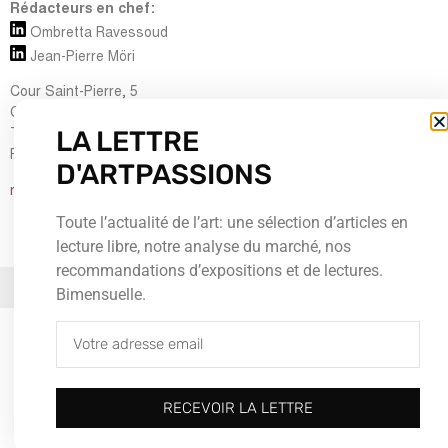
Rédacteurs en chef:
Ombretta Ravessoud
Jean-Pierre Möri
Cour Saint-Pierre, 5
CH-1204 Genève
LA LETTRE
Tel : + 41 (0) 22 700 13 80
Fax : + 41 (0) 22 735 60 38
D'ARTPASSIONS
redaction@artpassions.ch
Toute l’actualité de l’art: une sélection d’articles en
lecture libre, notre analyse du marché, nos
recommandations d’expositions et de lectures.
© 2026Tous droits réservés
Bimensuelle.
RECEVOIR LA LETTRE