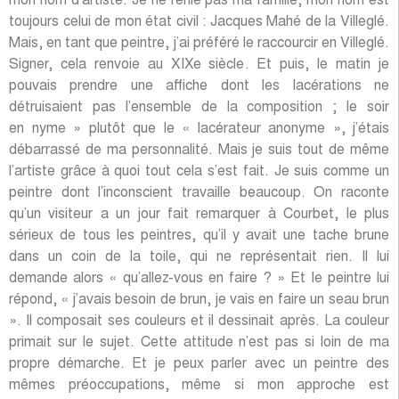
mon nom d’artiste. Je ne renie pas ma famille, mon nom est
toujours celui de mon état civil : Jacques Mahé de la Villeglé.
Mais, en tant que peintre, j’ai préféré le raccourcir en Villeglé.
Signer, cela renvoie au XIXe siècle. Et puis, le matin je
pouvais prendre une affiche dont les lacérations ne
détruisaient pas l’ensemble de la composition ; le soir
en nyme » plutôt que le « lacérateur anonyme », j’étais
débarrassé de ma personnalité. Mais je suis tout de même
l’artiste grâce à quoi tout cela s’est fait. Je suis comme un
peintre dont l’inconscient travaille beaucoup. On raconte
qu’un visiteur a un jour fait remarquer à Courbet, le plus
sérieux de tous les peintres, qu’il y avait une tache brune
dans un coin de la toile, qui ne représentait rien. Il lui
demande alors « qu’allez-vous en faire ? » Et le peintre lui
répond, « j’avais besoin de brun, je vais en faire un seau brun
». Il composait ses couleurs et il dessinait après. La couleur
primait sur le sujet. Cette attitude n’est pas si loin de ma
propre démarche. Et je peux parler avec un peintre des
mêmes préoccupations, même si mon approche est