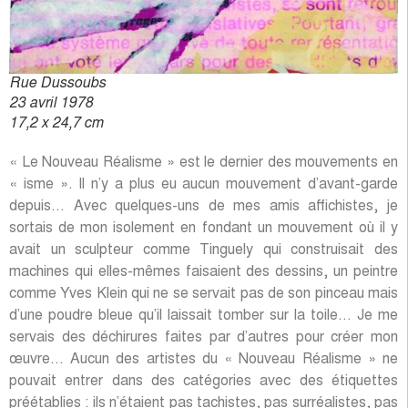
pouvait entrer dans des catégories avec des étiquettes
préétablies : ils n’étaient pas tachistes, pas surréalistes, pas
cubistes, pas abstraits, pas fauvistes… Ils ne faisaient pas
de trompe-l’œil, ils n’étaient pas repérables autrement que
par le fait qu’ils travaillaient tous d’une manière qui n’était
pas répertoriable. À leur façon, ils étaient tous des
irréguliers, et c’est pour cette raison que je me suis senti
proche d’eux.
Savez-vous pourquoi Andy Warhol a fait de vous le
précurseur du « Pop art » ?
En 1961, j’ai exposé une affiche où il y avait une photo qui
n’était pas lacérée. Tout le monde s’attendait à ce que je la
lacère, ce que je me suis refusé à faire. Il y avait des
couleurs tendres, claires, un fond blanc sur lequel des
fragments de mots apparaissaient… J’ai eu la chance de la
découvrir telle quelle au carrefour Montparnasse, et aidé par
des amis, de la prélever. Andy Warhol a vu cette affiche et a