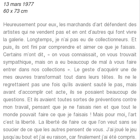
soucier de ce que les autres pensent de vous. J’ai joué le jeu
jusqu’au bout et j’ai eu raison, car finalement j’ai été compris.
Preuve en est, ma dernière exposition parisienne à la galerie
Georges-Philippe et Nathalie Vallois, « Jeune, gay et
impudique », qui est un travail autour des affiches de
publicité sur le Minitel rose des années quatre-vingts.
En 1959, alors que vous êtes perçu comme quelqu’un de très
à part dans votre démarche, vous devenez un des membres
fondateurs du mouvement des « Nouveaux Réalistes ».
Pourquoi ?