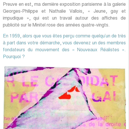
Rue Dussoubs
23 avril 1978
17,2 x 24,7 cm
« Le Nouveau Réalisme » est le dernier des mouvements en
« isme ». Il n’y a plus eu aucun mouvement d’avant-garde
depuis… Avec quelques-uns de mes amis affichistes, je
sortais de mon isolement en fondant un mouvement où il y
avait un sculpteur comme Tinguely qui construisait des
machines qui elles-mêmes faisaient des dessins, un peintre
comme Yves Klein qui ne se servait pas de son pinceau mais
d’une poudre bleue qu’il laissait tomber sur la toile… Je me
servais des déchirures faites par d’autres pour créer mon
œuvre… Aucun des artistes du « Nouveau Réalisme » ne