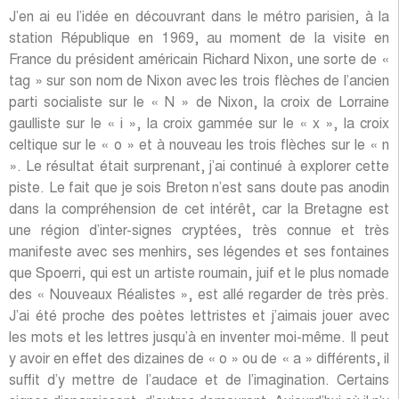
les mots et les lettres jusqu’à en inventer moi-même. Il peut
y avoir en effet des dizaines de « o » ou de « a » différents, il
suffit d’y mettre de l’audace et de l’imagination. Certains
signes disparaissent, d’autres demeurent. Aujourd’hui où il n’y
a plus d’affiches dans Paris, et seulement quelques unes
dans les bourgs ou aux carrefours en province pour annoncer
les dates d’un concert de musiciens en tournée, je peux
m’adonner à cet art de l’écrit grâce au dessin. L’art de la
cryptographie, c’est très gai. Cela s’apparente un peu au
travail de Miró, qui m’a époustouflé dès le début, parce qu’il
me déroutait beaucoup plus que les autres. Personne n’avait
pensé à cette manière d’investir l’espace, et c’est aussi ce
que je fais en développant mon « alphabet sociopolitique ».