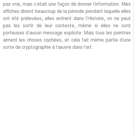
Rue de Charonne
Décembre 1976
18,1 x 29 cm
Vous avez poussé cet art de la cryptographie jusqu’à
imaginer ce que vous appelez « un alphabet sociopolitique ».
C’est d’ailleurs ce que vous avez décidé de montrer en
priorité à la galerie Sonia Zannettacci, à Genève, en Suisse.
De quoi s’agit-il ?