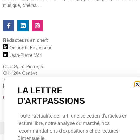
musique, cinéma …
Rédacteurs en chef:
Ombretta Ravessoud
Jean-Pierre Möri
Cour Saint-Pierre, 5
CH-1204 Genève
Tel : + 41 (0) 22 700 13 80
Fax : + 41 (0) 22 735 60 38
LA LETTRE
D'ARTPASSIONS
redaction@artpassions.ch
Toute l’actualité de l’art: une sélection d’articles en
lecture libre, notre analyse du marché, nos
© 2026Tous droits réservés
recommandations d’expositions et de lectures.
Bimensuelle.