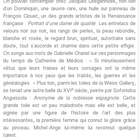
On pouvait contempler chez Jacques Leegenhoek, non loin
d’un Dominiquin, une œuvre rare, une huile sur panneau de
François Clouet, un des grands artistes de la Renaissance
française :
Portrait d’une dame de qualité
. Les entrelacs de
velours noir sur noir, les rangs de perles, la peau rebondie,
blanche et rosée, le regard brun, spirituel, autoritaire sans
doute, tout s’accorde et charme dans cette petite effigie.
On songe aux mots de Gabrielle Chanel sur ces personnages
du temps de Catherine de Médicis : « Si minutieusement
vêtus que leurs fraises et leurs corsages ont la même
importance à nos yeux que les traités, les guerres et les
généalogies. » Plus loin, parmi les toiles de la Weiss Gallery,
e
se tenait une autre belle du XVI
siècle, peinte par Sofonisba
Anguissola :
Anonyme de la noblesse espagnole.
Cette
grande toile est un peu maladroite mais elle est belle, et
signée par une figure de l’histoire de l’art des plus
intéressantes, la première femme qui connut la gloire grâce
au pinceau. Michel-Ange lui-même lui reconnut quelque
talent.