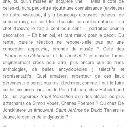
une, ou qu’un musée en acquière une. « Mais à côté de
celles-ci, aura peut-être ajouté une connaissance (envieuse)
de notre visiteuse, il y a beaucoup d’œuvres léchées, de
second rang, qui sont loin d’annuler ce qui les entoure – un
chef-d’œuvre le fait à cent pour cent –, parfaites pour la
décoration. » Eh bien oui, et tant mieux pour le décor. Du
reste, pareille réaction ne repose-t-elle pas sur une
conception appauvrie, erronée du musée ? Celle des
Florence en 24 heures
et des
best of
? Les musées furent
originellement créés pour être, plus encore que de fines
anthologies, de belles encyclopédies ; sélectifs
et
représentatifs. Quel amateur, arpenteur de ces lieux
pérennes, ne serait pas ravi d’admirer, comme il put le faire
sur les cimaises choisies de Paris Tableau, chez Haboldt and
Co., un vigoureux
Saint Sébastien
d’un des élèves les plus
attachants de Simon Vouet, Charles Poerson ? Ou chez De
Jonckheere un émouvant
Saint Jérôme
de David Teniers le
Jeune, le dernier de la dynastie ?