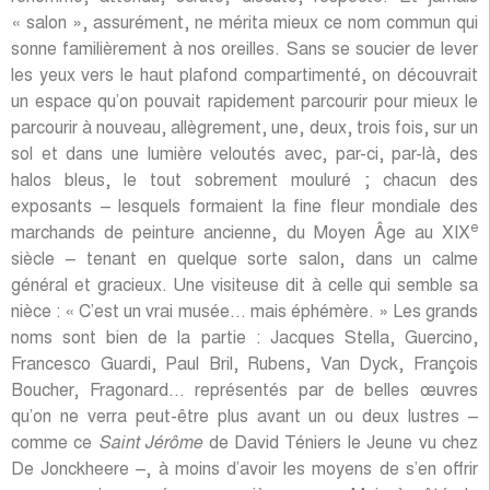
« salon », assurément, ne mérita mieux ce nom commun qui
sonne familièrement à nos oreilles. Sans se soucier de lever
les yeux vers le haut plafond compartimenté, on découvrait
un espace qu’on pouvait rapidement parcourir pour mieux le
parcourir à nouveau, allègrement, une, deux, trois fois, sur un
sol et dans une lumière veloutés avec, par-ci, par-là, des
halos bleus, le tout sobrement mouluré ; chacun des
exposants – lesquels formaient la fine fleur mondiale des
e
marchands de peinture ancienne, du Moyen Âge au XIX
siècle – tenant en quelque sorte salon, dans un calme
général et gracieux. Une visiteuse dit à celle qui semble sa
nièce : « C’est un vrai musée… mais éphémère. » Les grands
noms sont bien de la partie : Jacques Stella, Guercino,
Francesco Guardi, Paul Bril, Rubens, Van Dyck, François
Boucher, Fragonard… représentés par de belles œuvres
qu’on ne verra peut-être plus avant un ou deux lustres –
comme ce
Saint Jérôme
de David Téniers le Jeune vu chez
De Jonckheere –, à moins d’avoir les moyens de s’en offrir