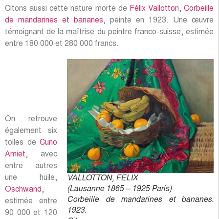
Citons aussi cette nature morte de
Félix Vallotton
,
Corbeille
de mandarines et bananes
, peinte en 1923. Une œuvre
témoignant de la maîtrise du peintre franco-suisse, estimée
entre 180 000 et 280 000 francs.
On retrouve
également six
toiles de
Cuno
Amiet
, avec
entre autres
une huile,
VALLOTTON, FELIX
(Lausanne 1865 – 1925 Paris)
Oschwand
,
Corbeille de mandarines et bananes.
estimée entre
1923.
90 000 et 120