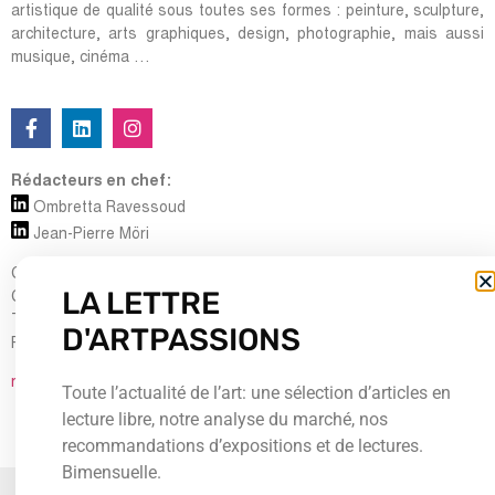
artistique de qualité sous toutes ses formes : peinture, sculpture,
architecture, arts graphiques, design, photographie, mais aussi
musique, cinéma …
Rédacteurs en chef:
Ombretta Ravessoud
Jean-Pierre Möri
Cour Saint-Pierre, 5
LA LETTRE
CH-1204 Genève
Tel : + 41 (0) 22 700 13 80
D'ARTPASSIONS
Fax : + 41 (0) 22 735 60 38
redaction@artpassions.ch
Toute l’actualité de l’art: une sélection d’articles en
lecture libre, notre analyse du marché, nos
recommandations d’expositions et de lectures.
Bimensuelle.
© 2026Tous droits réservés