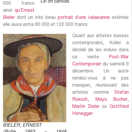
Oil on canvas.
000 francs
ainsi
qu’Ernest
Bieler
dont un très beau
portrait d’une valaisanne
estimée
elle aussi entre 80 000 et 120 000 francs.
Quant aux artistes suisses
contemporains, Koller a
décidé de les inclure dans
sa vente
Post-War
Contemporain
du samedi 9
décembre. Un autre
rendez-vous à ne pas
manquer, réunissant des
artistes comme
Stefan
Rüesch
,
Mayo Bucher
,
Martin Disler
ou
Gottfried
Honegger
.
BIELER, ERNEST
(Rolle 1863 – 1948