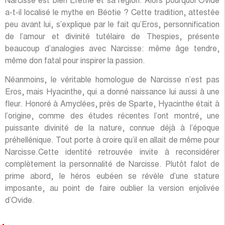
Narcisse est bien Érétrie et sa région. Alors pourquoi Ovide
a-t-il localisé le mythe en Béotie ? Cette tradition, attestée
peu avant lui, s’explique par le fait qu’Eros, personnification
de l’amour et divinité tutélaire de Thespies, présente
beaucoup d’analogies avec Narcisse: même âge tendre,
même don fatal pour inspirer la passion.
Néanmoins, le véritable homologue de Narcisse n’est pas
Eros, mais Hyacinthe, qui a donné naissance lui aussi à une
fleur. Honoré à Amyclées, près de Sparte, Hyacinthe était à
l’origine, comme des études récentes l’ont montré, une
puissante divinité de la nature, connue déjà à l’époque
préhellénique. Tout porte à croire qu’il en allait de même pour
Narcisse.Cette identité retrouvée invite à reconsidérer
complètement la personnalité de Narcisse. Plutôt falot de
prime abord, le héros eubéen se révèle d’une stature
imposante, au point de faire oublier la version enjolivée
d’Ovide.