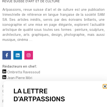
Artpassions, revue suisse d’art et de culture est une publication
trimestrielle de référence en langue française de la société SAM
SA. Ses articles inédits, servis par des écrivains brillants, une
iconographie et une mise en page élégante, explorent l’actualité
artistique de qualité sous toutes ses formes : peinture, sculpture,
architecture, arts graphiques, design, photographie, mais aussi
musique, cinéma …
Rédacteurs en chef:
Ombretta Ravessoud
Jean-Pierre Möri
Cour Saint-Pierre, 5
LA LETTRE
CH-1204 Genève
D'ARTPASSIONS
Tel : + 41 (0) 22 700 13 80
Fax : + 41 (0) 22 735 60 38