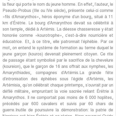
la fleur qui porte le nom du jeune homme. En effet, l’auteur, le
Pseudo-Probus (IIIe ou IVe siècle), présente celui-ci comme
«fils d’Amarynthos», héros éponyme d’un bourg, situé à 11
km d’Érétrie. Le bourg d’Amarynthos devait sa célébrité à
son temple, dédié à Artémis. La déesse chasseresse y était
honorée comme «kourotrophe», c’est-à-dire nourricière et
éducatrice. Et, à ce titre, elle patronnait l’éphébie. Par ce
mot, on entend le système de formation au terme duquel le
jeune garçon (kouros) devenait pleinement citoyen. Ce rite
de passage étant symbolisé par le sacrifice de la chevelure
(koureion), que le garçon de 16 ans offrait aux nymphes, les
Amarynthiades, compagnes d’Artémis.La grande fête
d’intronisation des éphèbes sous l’égide d’Artémis, les
Artémisia, qu’on célébrait chaque printemps, s’ouvrait par un
défilé militaire, empruntant la voie sacrée reliant Érétrie à
Amarynthos. Il ne comportait pas moins de 6 000 hoplites,
précédés par 600 cavaliers et suivis par 60 chars de
guerre.Inutile de poursuivre la démonstration: la patrie de