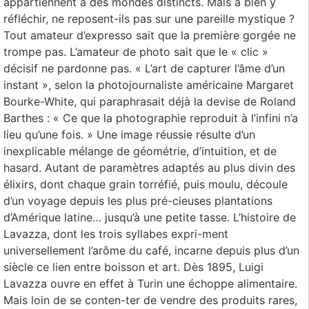
appartiennent à des mondes distincts. Mais à bien y
réfléchir, ne reposent-ils pas sur une pareille mystique ?
Tout amateur d’expresso sait que la première gorgée ne
trompe pas. L’amateur de photo sait que le « clic »
décisif ne pardonne pas. « L’art de capturer l’âme d’un
instant », selon la photojournaliste américaine Margaret
Bourke-White, qui paraphrasait déjà la devise de Roland
Barthes : « Ce que la photographie reproduit à l’infini n’a
lieu qu’une fois. » Une image réussie résulte d’un
inexplicable mélange de géométrie, d’intuition, et de
hasard. Autant de paramètres adaptés au plus divin des
élixirs, dont chaque grain torréfié, puis moulu, découle
d’un voyage depuis les plus pré-cieuses plantations
d’Amérique latine… jusqu’à une petite tasse. L’histoire de
Lavazza, dont les trois syllabes expri-ment
universellement l’arôme du café, incarne depuis plus d’un
siècle ce lien entre boisson et art. Dès 1895, Luigi
Lavazza ouvre en effet à Turin une échoppe alimentaire.
Mais loin de se conten-ter de vendre des produits rares,