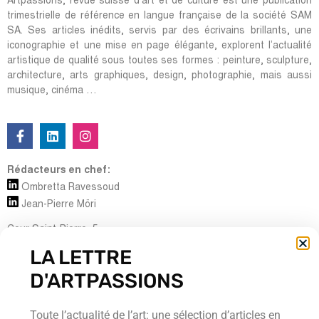
Artpassions, revue suisse d’art et de culture est une publication
trimestrielle de référence en langue française de la société SAM
SA. Ses articles inédits, servis par des écrivains brillants, une
iconographie et une mise en page élégante, explorent l’actualité
artistique de qualité sous toutes ses formes : peinture, sculpture,
architecture, arts graphiques, design, photographie, mais aussi
musique, cinéma …
Rédacteurs en chef:
Ombretta Ravessoud
Jean-Pierre Möri
Cour Saint-Pierre, 5
CH-1204 Genève
LA LETTRE
Tel : + 41 (0) 22 700 13 80
D'ARTPASSIONS
Fax : + 41 (0) 22 735 60 38
redaction@artpassions.ch
Toute l’actualité de l’art: une sélection d’articles en