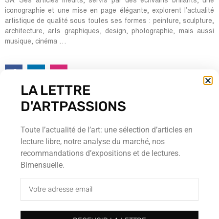
SA. Ses articles inédits, servis par des écrivains brillants, une
iconographie et une mise en page élégante, explorent l’actualité
artistique de qualité sous toutes ses formes : peinture, sculpture,
architecture, arts graphiques, design, photographie, mais aussi
musique, cinéma …
LA LETTRE
Rédacteurs en chef:
D'ARTPASSIONS
Ombretta Ravessoud
Jean-Pierre Möri
Toute l’actualité de l’art: une sélection d’articles en
Cour Saint-Pierre, 5
lecture libre, notre analyse du marché, nos
CH-1204 Genève
recommandations d’expositions et de lectures.
Tel : + 41 (0) 22 700 13 80
Bimensuelle.
Fax : + 41 (0) 22 735 60 38
redaction@artpassions.ch