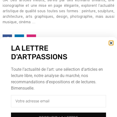
SA. Ses articles inédits, servis par des écrivains brillants, une
iconographie et une mise en page élégante, explorent l’actualité
artistique de qualité sous toutes ses formes : peinture, sculpture,
architecture, arts graphiques, design, photographie, mais aussi
musique, cinéma …
LA LETTRE
Rédacteurs en chef:
D'ARTPASSIONS
Ombretta Ravessoud
Jean-Pierre Möri
Toute l’actualité de l’art: une sélection d’articles en
Cour Saint-Pierre, 5
lecture libre, notre analyse du marché, nos
CH-1204 Genève
recommandations d’expositions et de lectures.
Tel : + 41 (0) 22 700 13 80
Bimensuelle.
Fax : + 41 (0) 22 735 60 38
redaction@artpassions.ch