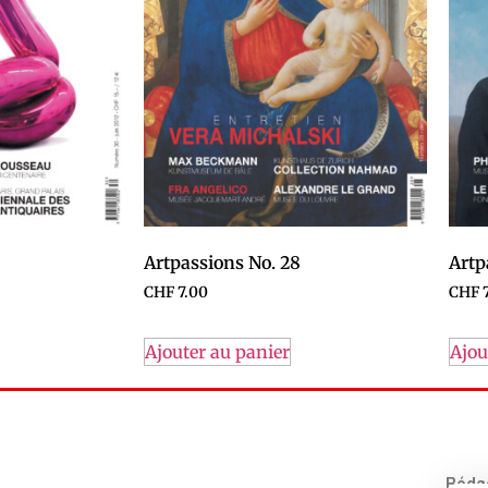
Artpassions No. 28
Artp
CHF
7.00
CHF
7
Ajouter au panier
Ajou
Rédac