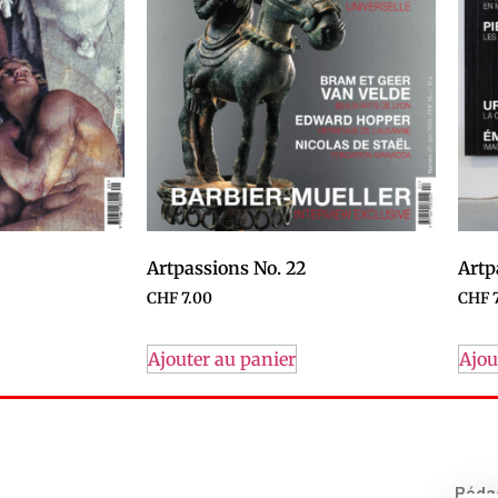
Artpassions No. 22
Artp
CHF
7.00
CHF
7
Ajouter au panier
Ajou
Rédac