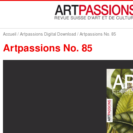
Accueil
/
Artpassions Digital Download
/ Artpassions No. 85
Artpassions No. 85