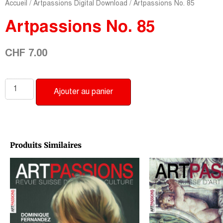
Accueil
/
Artpassions Digital Download
/ Artpassions No. 85
Artpassions No. 85
CHF
7.00
Ajouter au panier
Produits Similaires