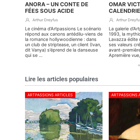
ANORA – UN CONTE DE
OMAR VICT
FÉES SOUS ACIDE
CALENDRIER
Arthur Dreyfus
Arthur Dreyfu
ce coquin
Le cinéma d’Artpassions Le scénario
La galerie d’A
ce
répond aux canons antédilu-viens de
1993, la mythi
ement
la romance hollywoodienne : dans
Lavazza édite 
mais
un club de striptease, un client (Ivan,
ses valeurs cr
. ZEP
dit Vanya) s’éprend de la danseuse
avant-première
qui se ...
Apremière vue, l
Lire les articles populaires
ARTPASSIONS ARTICLES
ARTPASSIONS 