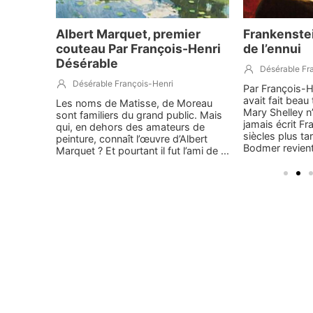
omo
Albert Marquet, premier
Frankenstei
couteau Par François-Henri
de l’ennui
Désérable
Désérable Fr
Désérable François-Henri
le
Par François-H
avait fait beau
Les noms de Matisse, de Moreau
t à
Mary Shelley n’
sont familiers du grand public. Mais
avec une
jamais écrit F
qui, en dehors des amateurs de
ion. De
siècles plus ta
peinture, connaît l’œuvre d’Albert
nger dans
Bodmer revient 
Marquet ? Et pourtant il fut l’ami de ...