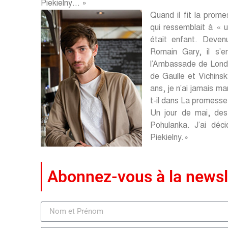
Piekielny… »
Qu
and il fit la prom
qui ressemblait à « 
était enfant. Deven
Romain Gary, il s’
l’Ambassade de Londr
de Gaulle et Vichinsk
ans, je n’ai jamais m
t-il dans La promesse
Un jour de mai, des
Pohulanka. J’ai déci
Piekielny.»
Abonnez-vous à la newsl