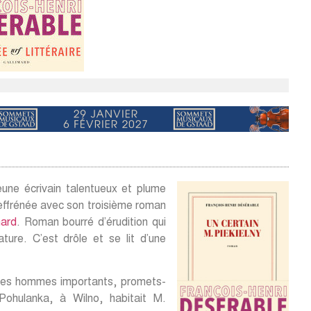
jeune écrivain talentueux et plume
ffrénée avec son troisième roman
mard
. Roman bourré d’érudition qui
ture. C’est drôle et se lit d’une
des hommes importants, promets-
ohulanka, à Wilno, habitait M.