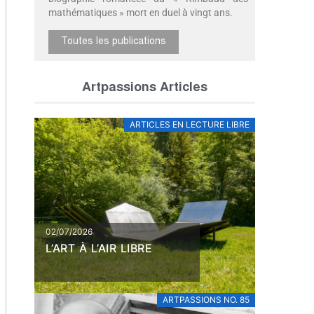
mathématiques » mort en duel à vingt ans.
Toutes les publications
Artpassions Articles
ARTICLES EN LECTURE LIBRE
02/07/2026
L’ART À L’AIR LIBRE
ARTPASSIONS NO. 85