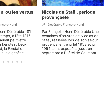
n, ou les vertus
Nicolas de Staël, période
C
provençaële
M
ançois-Henri
Désérable François-Henri
enri Désérable S’il
Par François-Henri Désérable Une
L
 temps, à l’été 1816,
centaines d’œuvres de Nicolas de
l
aurait peut-être
Staël, réalisées lors de son séjour
p
rankenstein. Deux
provençal entre juillet 1953 et juin
e
rd, la Fondation
1954, sont exposées jusqu’en
c
sur la genèse ...
septembre à l’Hôtel de Caumont ...
le