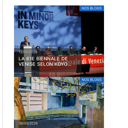
NOS BLOGS
ECI N’EST PAS UNE EXPO
LÉONARD DE VINCI L
AGRITTE
PEINTURE COMME SC
SUPRÊME DU MONDE
Désérable François-Henri
Désérable François-Henri
e MASI de Lugano met Magritte à
’honneur : soixante-dix œuvres du
Pour les cinq cents ans de l
eintre belge sont réunies dans une
Léonard de Vinci (1452-1519)
xposition qui retrace toute sa
Musée du Louvre consacre l
12/05/2026
arrière, de ses débuts aux tableaux
importante rétrospective de
LA 61E BIENNALE DE
s ...
dernières années au célèbre 
VENISE SELON KOYO
et ...
KOUOH
NOS BLOGS
06/05/2026