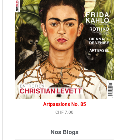
ARINA ABRAMOVIĆ
PAULA REGO CONTES
CRUELS
Karine Tissot
Ingrid Dubach-Lemainque
ncontournable événement de cet
iver, l’exposition rétrospective et
L’exposition du Kunstmuseu
onographique de Marina
Bâle rend hommage à la pein
bramović, une première suisse, se
britannique d’origine portuga
ient jusqu’au 16 février au Kunsthaus
en 1935 et décédée il y a de
e Zurich pour célébrer l’une des
Cette vaste rétrospective dé
tistes les ...
univers figuratif ...
ARTICLES EN LECTURE LIBRE
ARTPASSIONS ARTICLES
Vue rapide
Artpassions No. 85
CHF
7.00
Nos Blogs