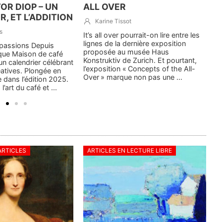
OR DIOP – UN
ALL OVER
M
, ET L’ADDITION
Karine Tissot
s
It’s all over pourrait-on lire entre les
I
lignes de la dernière exposition
h
rtpassions Depuis
proposée au musée Haus
m
que Maison de café
Konstruktiv de Zurich. Et pourtant,
A
un calendrier célébrant
l’exposition « Concepts of the All-
t
éatives. Plongée en
Over » marque non pas une ...
d
 dans l’édition 2025.
ar
’art du café et ...
ARTICLES
ARTICLES EN LECTURE LIBRE