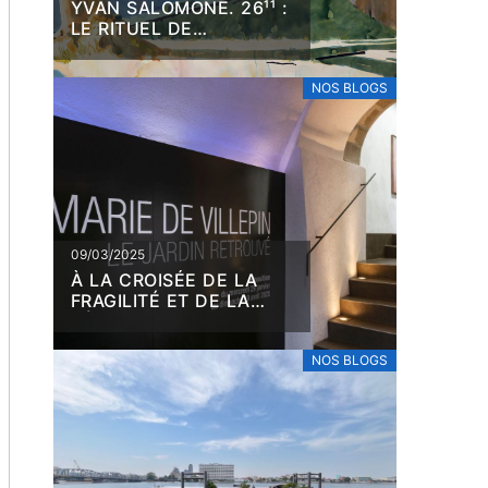
YVAN SALOMONE. 26¹¹ :
LE RITUEL DE
L’AQUARELLE
NOS BLOGS
09/03/2025
À LA CROISÉE DE LA
FRAGILITÉ ET DE LA
RÉSILIENCE, MARIE DE
VILLEPIN
NOS BLOGS