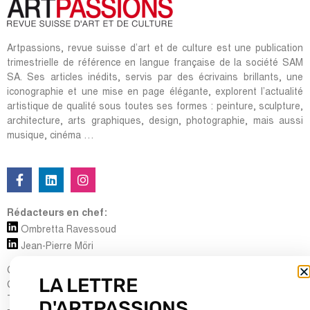
Artpassions, revue suisse d’art et de culture est une publication
trimestrielle de référence en langue française de la société SAM
SA. Ses articles inédits, servis par des écrivains brillants, une
iconographie et une mise en page élégante, explorent l’actualité
artistique de qualité sous toutes ses formes : peinture, sculpture,
architecture, arts graphiques, design, photographie, mais aussi
musique, cinéma …
Rédacteurs en chef:
Ombretta Ravessoud
Jean-Pierre Möri
Cour Saint-Pierre, 5
LA LETTRE
CH-1204 Genève
Tel : + 41 (0) 22 700 13 80
D'ARTPASSIONS