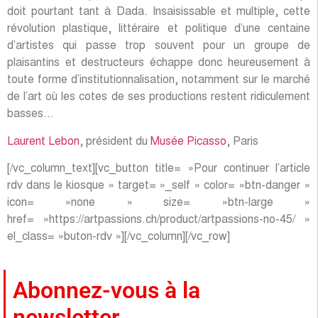
doit pourtant tant à Dada. Insaisissable et multiple, cette
révolution plastique, littéraire et politique d’une centaine
d’artistes qui passe trop souvent pour un groupe de
plaisantins et destructeurs échappe donc heureusement à
toute forme d’institutionnalisation, notamment sur le marché
de l’art où les cotes de ses productions restent ridiculement
basses…
Laurent Lebon
, président du
Musée Picasso
, Paris
[/vc_column_text][vc_button title= »Pour continuer l’article
rdv dans le kiosque » target= »_self » color= »btn-danger »
icon= »none » size= »btn-large »
href= »https://artpassions.ch/product/artpassions-no-45/ »
el_class= »buton-rdv »][/vc_column][/vc_row]
Abonnez-vous à la
newsletter