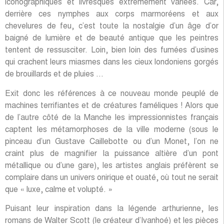
iconographiques et livresques extrêmement variées. Car,
derrière ces nymphes aux corps marmoréens et aux
chevelures de feu, c’est toute la nostalgie d’un âge d’or
baigné de lumière et de beauté antique que les peintres
tentent de ressusciter. Loin, bien loin des fumées d’usines
qui crachent leurs miasmes dans les cieux londoniens gorgés
de brouillards et de pluies …
Exit donc les références à ce nouveau monde peuplé de
machines terrifiantes et de créatures faméliques ! Alors que
de l’autre côté de la Manche les impressionnistes français
captent les métamorphoses de la ville moderne (sous le
pinceau d’un Gustave Caillebotte ou d’un Monet, l’on ne
craint plus de magnifier la puissance altière d’un pont
métallique ou d’une gare), les artistes anglais préfèrent se
complaire dans un univers onirique et ouaté, où tout ne serait
que « luxe, calme et volupté. »
Puisant leur inspiration dans la légende arthurienne, les
romans de Walter Scott (le créateur d’Ivanhoé) et les pièces