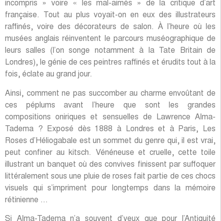
incompris » voire « les mal-aimés » de la critique d’art
française. Tout au plus voyait-on en eux des illustrateurs
raffinés, voire des décorateurs de salon. À l’heure où les
musées anglais réinventent le parcours muséographique de
leurs salles (l’on songe notamment à la Tate Britain de
Londres), le génie de ces peintres raffinés et érudits tout à la
fois, éclate au grand jour.
Ainsi, comment ne pas succomber au charme envoûtant de
ces péplums avant l’heure que sont les grandes
compositions oniriques et sensuelles de Lawrence Alma-
Tadema ? Exposé dès 1888 à Londres et à Paris, Les
Roses d’Héliogabale est un sommet du genre qui, il est vrai,
peut confiner au kitsch. Vénéneuse et cruelle, cette toile
illustrant un banquet où des convives finissent par suffoquer
littéralement sous une pluie de roses fait partie de ces chocs
visuels qui s’impriment pour longtemps dans la mémoire
rétinienne …
Si Alma-Tadema n’a souvent d’yeux que pour l’Antiquité