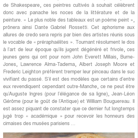
de Shakespeare, ces peintres cultivés à souhait célèbrent
donc avec panache les noces de la littérature et de la
peinture. « Le plus noble des tableaux est un poème peint »,
prônera ainsi Dante Gabriel Rossetti. Cet aphorisme aux
allures de credo sera repris par bien des artistes réunis sous
le vocable de « préraphaélites ». Tournant résolument le dos
à l’art de leur époque qu’ils jugent dégénéré et frivole, ces
jeunes gens qui ont pour nom John Everett Millais, Burne-
Jones, Lawrence Alma-Tadema, Albert Joseph Moore et
Frederic Leighton préfèrent tremper leur pinceau dans le suc
vivifiant du passé. S’il est des modèles que certains d’entre
eux revendiquent cependant outre-Manche, ce ne peut être
qu’Auguste Ingres (pour l’élégance de sa ligne), Jean-Léon
Gérôme (pour le goût de l’Antique) et William Bouguereau. Il
est assez piquant de constater que ce dernier fut longtemps
jugé trop « académique » pour recevoir les honneurs des
cimaises des musées parisiens …