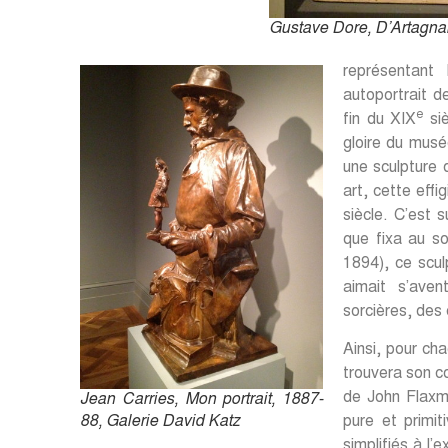
Gustave Dore, D’Artagnan
représentant
autoportrait d
e
fin du XIX
siè
gloire du musé
une sculpture 
art, cette effi
siècle. C’est s
que fixa au so
1894), ce sculp
aimait s’ave
sorcières, des
Ainsi, pour ch
trouvera son c
de John Flaxma
Jean Carries, Mon portrait, 1887-
88, Galerie David Katz
pure et primit
simplifiés à l