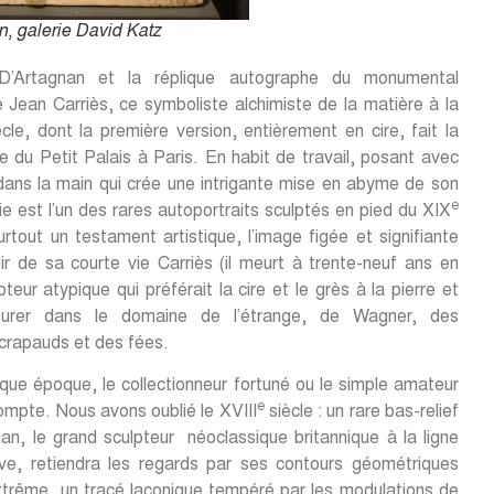
, galerie David Katz
 D’Artagnan et la réplique autographe du monumental
e Jean Carriès, ce symboliste alchimiste de la matière à la
cle, dont la première version, entièrement en cire, fait la
e du Petit Palais à Paris. En habit de travail, posant avec
dans la main qui crée une intrigante mise en abyme de son
e
gie est l’un des rares autoportraits sculptés en pied du XIX
urtout un testament artistique, l’image figée et signifiante
ir de sa courte vie Carriès (il meurt à trente-neuf ans en
teur atypique qui préférait la cire et le grès à la pierre et
nturer dans le domaine de l’étrange, de Wagner, des
 crapauds et des fées.
aque époque, le collectionneur fortuné ou le simple amateur
e
ompte. Nous avons oublié le XVIII
siècle : un rare bas-relief
n, le grand sculpteur néoclassique britannique à la ligne
ive, retiendra les regards par ses contours géométriques
’extrême, un tracé laconique tempéré par les modulations de