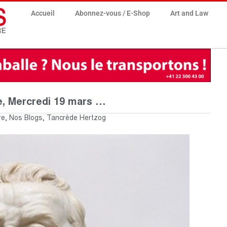
Accueil
Abonnez-vous / E-Shop
Art and Law
te, Mercredi 19 mars …
re
,
Nos Blogs
,
Tancrède Hertzog