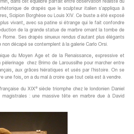
ernin, dans cet équilibre parfait entre observation réaliste du
rhétorique de drapés que le sculpteur italien s’appliqua à
aires, Scipion Borghèse ou Louis XIV. Ce buste a été exposé
plus vivant, avec sa patine si étrange qui le fait confondre
réduction de la grande statue de marbre ornant la tombe de
e Rome. Ses drapés sinueux rendus d’autant plus élégants
ze non décapé se contemplent à la galerie Carlo Orsi.
rmanique du Moyen Age et de la Renaissance, expressive et
en pèlerinage chez Brimo de Laroussilhe pour marcher entre
çais, aux grâces hiératiques et usés par l’histoire. On se
ore une fois, on a du mal à croire que tout cela est à vendre.
e
 française du XIX
siècle triomphe chez le londonien Daniel
s magistrales : une massive tête en marbre due à David