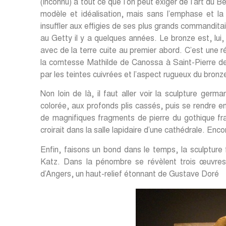
(inconnu) a tout ce que l’on peut exiger de l’art du B
modèle et idéalisation, mais sans l’emphase et la 
insuffler aux effigies de ses plus grands commandit
au Getty il y a quelques années. Le bronze est, lui, 
avec de la terre cuite au premier abord. C’est une 
la comtesse Mathilde de Canossa à Saint-Pierre d
par les teintes cuivrées et l’aspect rugueux du bron
Non loin de là, il faut aller voir la sculpture ge
colorée, aux profonds plis cassés, puis se rendre 
de magnifiques fragments de pierre du gothique fran
croirait dans la salle lapidaire d’une cathédrale. Enc
Enfin, faisons un bond dans le temps, la sculpture
Katz. Dans la pénombre se révèlent trois œuvre
d’Angers, un haut-relief étonnant de Gustave Doré