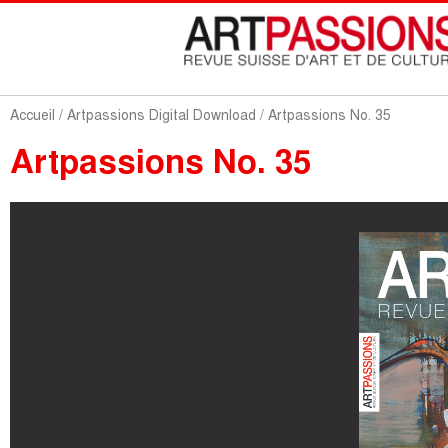
Accueil
/
Artpassions Digital Download
/ Artpassions No. 35
Artpassions No. 35