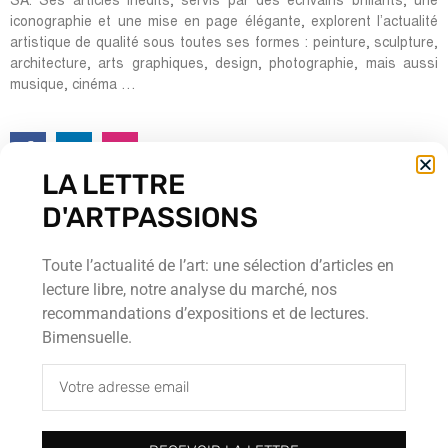
SA. Ses articles inédits, servis par des écrivains brillants, une
iconographie et une mise en page élégante, explorent l’actualité
artistique de qualité sous toutes ses formes : peinture, sculpture,
architecture, arts graphiques, design, photographie, mais aussi
musique, cinéma …
LA LETTRE
Rédacteurs en chef:
D'ARTPASSIONS
Ombretta Ravessoud
Jean-Pierre Möri
Toute l’actualité de l’art: une sélection d’articles en
Cour Saint-Pierre, 5
lecture libre, notre analyse du marché, nos
CH-1204 Genève
recommandations d’expositions et de lectures.
Tel : + 41 (0) 22 700 13 80
Bimensuelle.
Fax : + 41 (0) 22 735 60 38
redaction@artpassions.ch