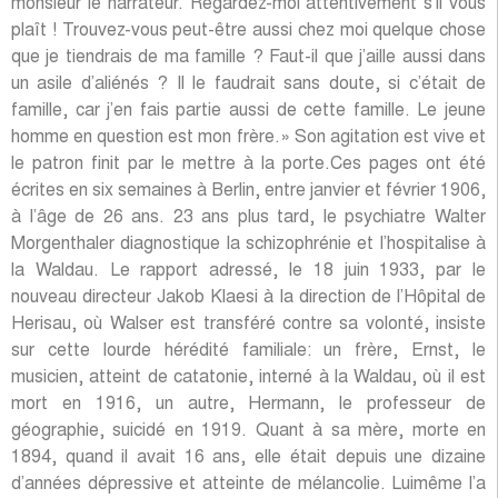
monsieur le narrateur. Regardez-moi attentivement s’il vous
plaît ! Trouvez-vous peut-être aussi chez moi quelque chose
que je tiendrais de ma famille ? Faut-il que j’aille aussi dans
un asile d’aliénés ? Il le faudrait sans doute, si c’était de
famille, car j’en fais partie aussi de cette famille. Le jeune
homme en question est mon frère.» Son agitation est vive et
le patron finit par le mettre à la porte.Ces pages ont été
écrites en six semaines à Berlin, entre janvier et février 1906,
à l’âge de 26 ans. 23 ans plus tard, le psychiatre Walter
Morgenthaler diagnostique la schizophrénie et l’hospitalise à
la Waldau. Le rapport adressé, le 18 juin 1933, par le
nouveau directeur Jakob Klaesi à la direction de l’Hôpital de
Herisau, où Walser est transféré contre sa volonté, insiste
sur cette lourde hérédité familiale: un frère, Ernst, le
musicien, atteint de catatonie, interné à la Waldau, où il est
mort en 1916, un autre, Hermann, le professeur de
géographie, suicidé en 1919. Quant à sa mère, morte en
1894, quand il avait 16 ans, elle était depuis une dizaine
d’années dépressive et atteinte de mélancolie. Luimême l’a