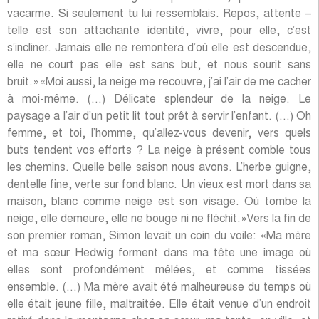
vacarme. Si seulement tu lui ressemblais. Repos, attente –
telle est son attachante identité, vivre, pour elle, c’est
s’incliner. Jamais elle ne remontera d’où elle est descendue,
elle ne court pas elle est sans but, et nous sourit sans
bruit.»«Moi aussi, la neige me recouvre, j’ai l’air de me cacher
à moi-même. (…) Délicate splendeur de la neige. Le
paysage a l’air d’un petit lit tout prêt à servir l’enfant. (…) Oh
femme, et toi, l’homme, qu’allez-vous devenir, vers quels
buts tendent vos efforts ? La neige à présent comble tous
les chemins. Quelle belle saison nous avons. L’herbe guigne,
dentelle fine, verte sur fond blanc. Un vieux est mort dans sa
maison, blanc comme neige est son visage. Où tombe la
neige, elle demeure, elle ne bouge ni ne fléchit.»Vers la fin de
son premier roman, Simon levait un coin du voile: «Ma mère
et ma sœur Hedwig forment dans ma tête une image où
elles sont profondément mêlées, et comme tissées
ensemble. (…) Ma mère avait été malheureuse du temps où
elle était jeune fille, maltraitée. Elle était venue d’un endroit