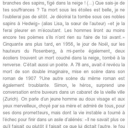
branches des sapins, figé dans la neige ! (…) Que sais-je de
tes souffrances ? Ta mort sous les étoiles est belle, je ne
l’oublierai pas de sitôt. Je décrirai ta tombe sous ces nobles
sapins à Hedwig» (alias Lisa, la sœur de l’auteur) «et je la
ferai pleurer en m’écoutant. Les hommes liront au moins
encore tes poèmes s’ils n’ont rien su faire de toi avant.»
Cinquante ans plus tard, en 1956, le jour de Noël, sur les
hauteurs du Rosenberg, à mi-pente également, deux
écoliers trouvent un mort couché dans la neige, tombé à la
renverse. C’était aussi un poète. A 78 ans, avait-il revécu la
mort de son double imaginaire, mise en scène dans son
roman de 1907 ?Une autre scène du même roman est
également troublante. Simon, le héros, surprend une
conversation entre buveurs dans un cabaret de la vieille ville
(Zurich). On parle d’un jeune homme au doux visage et aux
yeux merveilleux, choyé par sa mère et admiré de tous, pour
ses dons prometteurs, mais dont la vie instable a tourné à
l’échec pour finir dans un asile d’aliénés: «Il ne savait plus ce
qu’il faisait ou plutôt il faisait ce que lui dictait l’autre, le fou