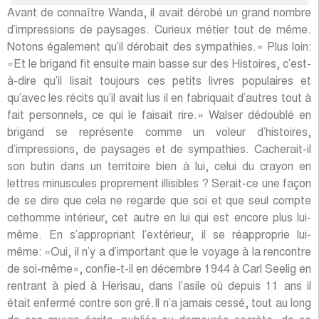
Avant de connaître Wanda, il avait dérobé un grand nombre
d’impressions de paysages. Curieux métier tout de même.
Notons également qu’il dérobait des sympathies.» Plus loin:
«Et le brigand fit ensuite main basse sur des Histoires, c’est-
à-dire qu’il lisait toujours ces petits livres populaires et
qu’avec les récits qu’il avait lus il en fabriquait d’autres tout à
fait personnels, ce qui le faisait rire.» Walser dédoublé en
brigand se représente comme un voleur d’histoires,
d’impressions, de paysages et de sympathies. Cacherait-il
son butin dans un territoire bien à lui, celui du crayon en
lettres minuscules proprement illisibles ? Serait-ce une façon
de se dire que cela ne regarde que soi et que seul compte
cethomme intérieur, cet autre en lui qui est encore plus lui-
même. En s’appropriant l’extérieur, il se réapproprie lui-
même: «Oui, il n’y a d’important que le voyage à la rencontre
de soi-même», confie-t-il en décembre 1944 à Carl Seelig en
rentrant à pied à Herisau, dans l’asile où depuis 11 ans il
était enfermé contre son gré.Il n’a jamais cessé, tout au long