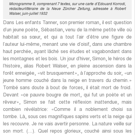
Microgramme 9, comprenant 7 textes, sur une carte d’Edouard Korrodi,
rédacteurlittéraire de la Neue Zürcher Zeitung, adressée à Robert
Walser, juin-juillet 1932
Dans Les enfants Tanner, son premier roman, il est question
d’un jeune poète, Sébastian, venu de la même petite ville où
habitait sa sœur, et qui a tout l’air d’être une figure de
l’auteur lui-même, menant une vie d’oisif, dans une chambre
haut perchée, ayant lâché ses études et vagabondant dans
les montagnes et les bois. Un jour d’hiver, Simon, le héros de
l’histoire, alias Robert Walser, en pleine ascension dans la
forêt enneigée, «vit brusquement», à l’approche du soir, «un
jeune homme couché dans la neige en travers du chemin.»
Tombé sans doute à bout de forces, il était mort de froid.
Devant «ce pauvre bougre de mort, qui fut un poète et un
rêveur», Simon se fait cette réflexion inattendue, mais
combien révélatrice: «Comme il a noblement choisi sa
tombe. Là, sous ces magnifiques sapins verts et la neige qui
les recouvre. Je ne vais avertir personne. La nature veille sur
son mort. (…). Quel repos glorieux, couché ainsi sous les