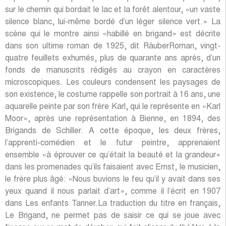
sur le chemin qui bordait le lac et la forêt alentour, «un vaste
silence blanc, lui-même bordé d’un léger silence vert.» La
scène qui le montre ainsi «habillé en brigand» est décrite
dans son ultime roman de 1925, dit RäuberRoman, vingt-
quatre feuillets exhumés, plus de quarante ans après, d’un
fonds de manuscrits rédigés au crayon en caractères
microscopiques. Les couleurs condensent les paysages de
son existence, le costume rappelle son portrait à 16 ans, une
aquarelle peinte par son frère Karl, qui le représente en «Karl
Moor», après une représentation à Bienne, en 1894, des
Brigands de Schiller. A cette époque, les deux frères,
l’apprenti-comédien et le futur peintre, apprenaient
ensemble «à éprouver ce qu’était la beauté et la grandeur»
dans les promenades qu’ils faisaient avec Ernst, le musicien,
le frère plus âgé: «Nous buvions le feu qu’il y avait dans ses
yeux quand il nous parlait d’art», comme il l’écrit en 1907
dans Les enfants Tanner.La traduction du titre en français,
Le Brigand, ne permet pas de saisir ce qui se joue avec