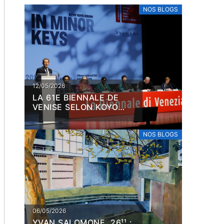
NOS BLOGS
12/05/2026
LA 61E BIENNALE DE
VENISE SELON KOYO
KOUOH
NOS BLOGS
06/05/2026
YVAN SALOMONE. 26¹¹ :