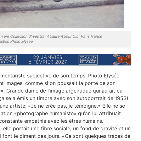
ière Collection dYves Saint Laurent pour Dior Paris France
ection Photo Elysée
umentariste subjective de son temps, Photo Elysée
nt images, comme si on poussait la porte de son
hie». Grande dame de l’image argentique qui aurait eu
nçaise a émis un timbre avec son autoportrait de 1953),
e artiste: «Je ne crée pas, je témoigne.» Elle ne se
lation «photographe humaniste» qu’on lui attribuait
constante empathie avec les êtres humains.
 elle portait une fibre sociale, un fond de gravité et un
ui font le piment des jours. «Ce sont quelques traces de