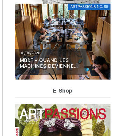
ARTPASSIONS NO. 85
08/06/2026
MB&F – QUAND LES
MACHINES DEVIENNENT
ŒUVRES
E-Shop