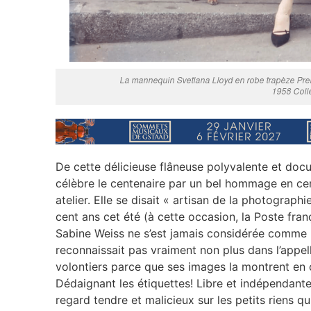
La mannequin Svetlana Lloyd en robe trapèze Prem
1958 Coll
De cette délicieuse flâneuse polyvalente et doc
célèbre le centenaire par un bel hommage en ce
atelier. Elle se disait « artisan de la photograp
cent ans cet été (à cette occasion, la Poste fra
Sabine Weiss ne s’est jamais considérée comme un
reconnaissait pas vraiment non plus dans l’appel
volontiers parce que ses images la montrent en 
Dédaignant les étiquettes! Libre et indépendante,
regard tendre et malicieux sur les petits riens q